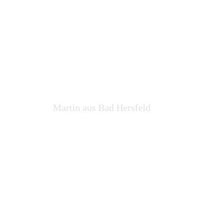
Leistungsverhältnis
stimmt!
Martin aus Bad Hersfeld
Freundlich, schnell
und saubere Arbeit!