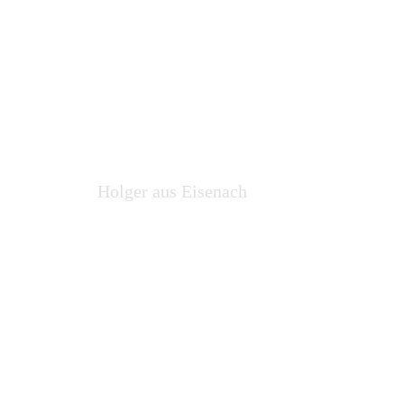
Wohnzimmer passt
prima!
Holger aus Eisenach
Gute und
ausführliche
Beratung. Meine
Ideen für das
Carport hat Herr
Faust mit einfließen
lassen und es steht