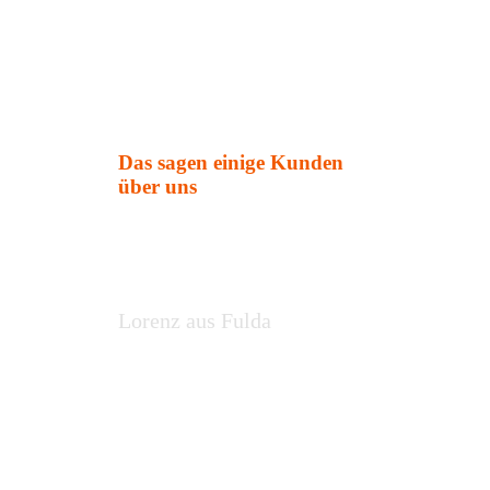
Das sagen einige Kunden
über uns
Lorenz aus Fulda
Saubere und
schnelle Arbeit!
Unser neuer Schrank
für die Schräge im