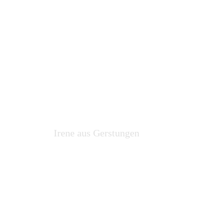
bereits seit 3 Jahren.
Sieht fast aus, wie
am ersten Tag.
Irene aus Gerstungen
Verkleidung in
unserem Treppen-
Flur durch Herrn
Faust machen
lassen. Preis