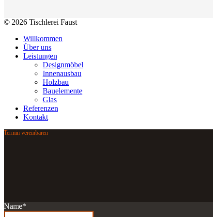
© 2026 Tischlerei Faust
Willkommen
Über uns
Leistungen
Designmöbel
Innenausbau
Holzbau
Bauelemente
Glas
Referenzen
Kontakt
Termin vereinbaren
Name
*